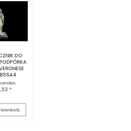
CZNIK DO
- PODPÓRKA
VERONESE
855A4
handen
,53 *
Warenkorb