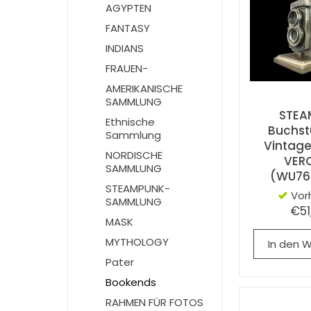
AGYPTEN
FANTASY
INDIANS
FRAUEN-
AMERIKANISCHE
SAMMLUNG
STEA
Ethnische
Buchst
Sammlung
Vintag
NORDISCHE
VER
SAMMLUNG
(WU76
STEAMPUNK-
Vor
SAMMLUNG
€51
MASK
MYTHOLOGY
In den 
Pater
Bookends
RAHMEN FÜR FOTOS