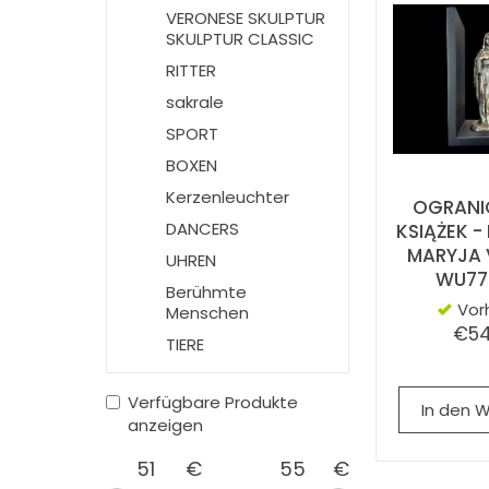
VERONESE SKULPTUR
SKULPTUR CLASSIC
RITTER
sakrale
SPORT
BOXEN
Kerzenleuchter
OGRANI
DANCERS
KSIĄŻEK 
MARYJA 
UHREN
WU77
Berühmte
Vor
Menschen
€54
TIERE
Verfügbare Produkte
In den 
anzeigen
€
€