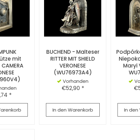
MPUNK
BUCHEND - Malteser
Podpórka
ütze mit
RITTER MIT SHIELD
Niepoka
e CAMERA
VERONESE
Maryi
ONESE
(WU76973A4)
WU7
960V4)
Vorhanden
V
€52,90 *
€5
handen
,74 *
Warenkorb
In den Warenkorb
In den