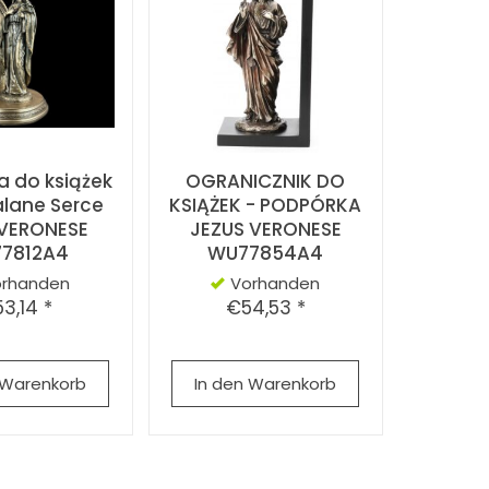
 do książek
OGRANICZNIK DO
lane Serce
KSIĄŻEK - PODPÓRKA
 VERONESE
JEZUS VERONESE
7812A4
WU77854A4
orhanden
Vorhanden
3,14 *
€54,53 *
 Warenkorb
In den Warenkorb