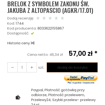
BRELOK Z SYMBOLEM ZAKONU ŚW.
JAKUBA Z ALTOPASCIO (AGKR/17.01)
Dodaj recenzję:
Kod:
1744
Kod producenta:
8033622155867
Dostępność:
DOSTĘPNY
Historia ceny
57,00 zł *
Cena netto:
46,34 zł
szt.
dodaj do koszyka
Paypal, Płatność gotówką przy
odbiorze, Płatność przelewem,
Przelewy24, Szybki przelew- przelewy
24.pl