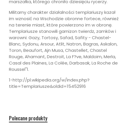
marszałka, którego chroniło dziesięciu rycerzy.
Militarny charakter działalności templariuszy kazał
im wznosić na Wschodzie obronne fortece, również
na terenie miast, które powierzono im w obronę.
Templariusze stanowili garnizon twierdz, zamków i
warowni: Gazy, Tortosy, Safad, Safity - Chastel-
Blanc, Sydonu, Arsour, Atlit, Natron, Bagras, Askalon,
Toron, Beaufort, Ajn Musa, Chastellet, Chastel
Rouge, Ahamant, Destroit, La F?ve, Maldoim, Merla,
Casal des Plaines, La Colée, Darbasak, La Roche de
Roussel"1.
1-http://pl.wikipedia.org/w/index.php?
title=Templariusze&oldid=15452916
Polecane produkty