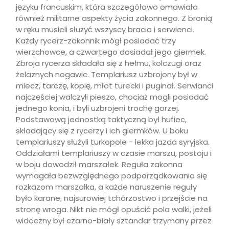
języku francuskim, która szczegółowo omawiała
również militarne aspekty życia zakonnego. Z bronią
w ręku musieli służyć wszyscy bracia i serwienci.
Każdy rycerz-zakonnik mógł posiadać trzy
wierzchowce, a czwartego dosiadał jego giermek.
Zbroja rycerza składała się z hełmu, kolczugi oraz
żelaznych nogawic. Templariusz uzbrojony był w
miecz, tarczę, kopię, młot turecki i puginał. Serwianci
najczęściej walczyli pieszo, chociaż mogli posiadać
jednego konia, i byli uzbrojeni trochę gorzej.
Podstawową jednostką taktyczną był hufiec,
składający się z rycerzy i ich giermków. U boku
templariuszy służyli turkopole - lekka jazda syryjska.
Oddziałami templariuszy w czasie marszu, postoju i
w boju dowodził marszałek. Reguła zakonna
wymagała bezwzględnego podporządkowania się
rozkazom marszałka, a każde naruszenie reguły
było karane, najsurowiej tchórzostwo i przejście na
stronę wroga. Nikt nie mógł opuścić pola walki, jeżeli
widoczny był czarno-biały sztandar trzymany przez