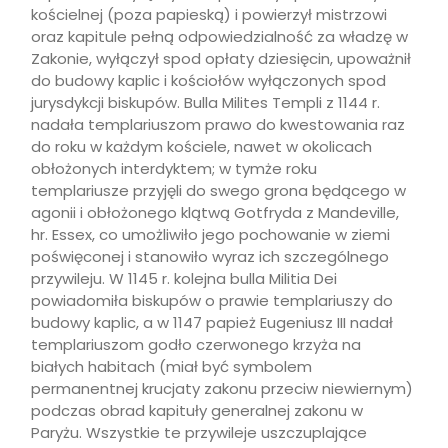
kościelnej (poza papieską) i powierzył mistrzowi
oraz kapitule pełną odpowiedzialność za władzę w
Zakonie, wyłączył spod opłaty dziesięcin, upoważnił
do budowy kaplic i kościołów wyłączonych spod
jurysdykcji biskupów. Bulla Milites Templi z 1144 r.
nadała templariuszom prawo do kwestowania raz
do roku w każdym kościele, nawet w okolicach
obłożonych interdyktem; w tymże roku
templariusze przyjęli do swego grona będącego w
agonii i obłożonego klątwą Gotfryda z Mandeville,
hr. Essex, co umożliwiło jego pochowanie w ziemi
poświęconej i stanowiło wyraz ich szczególnego
przywileju. W 1145 r. kolejna bulla Militia Dei
powiadomiła biskupów o prawie templariuszy do
budowy kaplic, a w 1147 papież Eugeniusz III nadał
templariuszom godło czerwonego krzyża na
białych habitach (miał być symbolem
permanentnej krucjaty zakonu przeciw niewiernym)
podczas obrad kapituły generalnej zakonu w
Paryżu. Wszystkie te przywileje uszczuplające