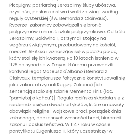
Picquigny, patriarchą Jerozolimy śluby ubóstwa,
czystości, posłuszeństwa i walki za wiarę według
reguły cysterskiej (św. Bernarda z Clairvaux).
Rycerze-zakonnicy zobowiązali się bronić
pielgrzymów i chronić szlaki pielgrzymkowe. Od króla
Jerozolimy, Baldwina II, otrzymali stojący na
wzgórzu świątynnym, przebudowany na kościół,
meczet Al-Aksa i wznoszący się w pobliżu pałac,
który stał się ich kwaterą. Po 10 latach istnienia w
1128 na synodzie w Troyes któremu przewodzili
kardynał legat Mateusz d'Albano i Bernard z
Clairvaux, templariusze faktycznie konstytuowali się
jako zakon: otrzymali Regułę Zakonną [ich
sentencją stało się zdanie Memento Finis (łac.
"pamiętaj o końcu")]. Reguła łacińska składała się z
siedemdziesięciu dwóch artykułów, które omawiały
obowiązki religijne i wojskowe braci, porządek dnia
zakonnego, doczesnych własności braci, hierarchii
zakonu i posłuszeństwa. W 1147 roku w czasie
pontyfikatu Eugeniusza III, który uczestniczył w