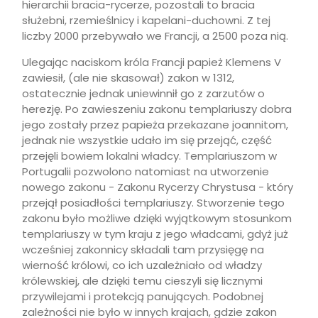
hierarchii bracia-rycerze, pozostali to bracia
służebni, rzemieślnicy i kapelani-duchowni. Z tej
liczby 2000 przebywało we Francji, a 2500 poza nią.
Ulegając naciskom króla Francji papież Klemens V
zawiesił, (ale nie skasował) zakon w 1312,
ostatecznie jednak uniewinnił go z zarzutów o
herezję. Po zawieszeniu zakonu templariuszy dobra
jego zostały przez papieża przekazane joannitom,
jednak nie wszystkie udało im się przejąć, część
przejęli bowiem lokalni władcy. Templariuszom w
Portugalii pozwolono natomiast na utworzenie
nowego zakonu - Zakonu Rycerzy Chrystusa - który
przejął posiadłości templariuszy. Stworzenie tego
zakonu było możliwe dzięki wyjątkowym stosunkom
templariuszy w tym kraju z jego władcami, gdyż już
wcześniej zakonnicy składali tam przysięgę na
wierność królowi, co ich uzależniało od władzy
królewskiej, ale dzięki temu cieszyli się licznymi
przywilejami i protekcją panujących. Podobnej
zależności nie było w innych krajach, gdzie zakon