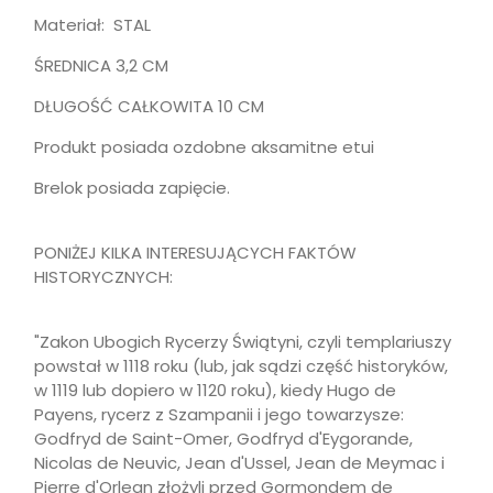
Materiał: STAL
ŚREDNICA 3,2 CM
DŁUGOŚĆ CAŁKOWITA 10 CM
Produkt posiada ozdobne aksamitne etui
Brelok posiada zapięcie.
PONIŻEJ KILKA INTERESUJĄCYCH FAKTÓW
HISTORYCZNYCH:
"Zakon Ubogich Rycerzy Świątyni, czyli templariuszy
powstał w 1118 roku (lub, jak sądzi część historyków,
w 1119 lub dopiero w 1120 roku), kiedy Hugo de
Payens, rycerz z Szampanii i jego towarzysze:
Godfryd de Saint-Omer, Godfryd d'Eygorande,
Nicolas de Neuvic, Jean d'Ussel, Jean de Meymac i
Pierre d'Orlean złożyli przed Gormondem de