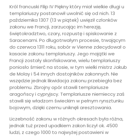
Król francuski Filip IV Piękny który miał wielkie długi u
templariuszy postanowił uwolnić się od nich. 13
października 1307 (13 w piątek) uwięził członków
zakonu we Francji, zarzucając im herezję,
świętokradztwo, czary, rozpustę i spiskowanie z
Saracenami. Po długotrwałym procesie, trwającym
do czerwca 1311 roku, sobór w Vienne zdecydował o
kasacie zakonu templariuszy. Jego majątki we
Francji zostały skonfiskowane, wielu templariuszy
poniosło śmierć na stosie, w tym wielki mistrz Jakub
de Molay i 54 innych dostojników zakonnych. Nie
wszędzie jednak likwidacja zakonu przebiegła bez
problemu. Zbrojny opór stawili templariusze
aragońscy i cypryjscy. Templariusze niemieccy zaś
stawili się władzom świeckim w pełnym rynsztunku
bojowym, dzięki czemu uniknęli aresztowania.
Liczebność zakonu w różnych okresach była różna,
jednak tuż przed upadkiem zakon liczył ok. 4500
ludzi, z czego 1000 to najwyżej postawieni w