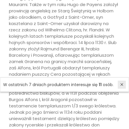
Maurami. Także w tym roku Hugo de Payens założył
prowincję angielską ze Starą Świątynią w Holborn
jako ośrodkiem, a Gotfryd z Saint-Omer, syn
kasztelana z Saint-Omer uzyskał darowizny na
rzecz zakonu od Wilhelma Clitona, hr. Flandrii. W
kolejnych latach templariusze pozyskali kolejnych
hojnych sponsorów i współbraci. 14 lipca 1130 r. ślub
zakonny złożył Rajmund Berengar III, hrabia
Barcelony i Prowansji, ofiarowując templariuszom
zamek Granena na granicy marchii saraceńskiej,
zaś Alfons, król Portugalii obdarzył templariuszy
nadaniem puszczy Cera pozostającej w rękach
Saracenów; po wyzwoleniu regionu rycerze założyli
W ostatnich 7 dniach produktem interesuje się
11
osób.
Coimbrę, Ega i Rodin, które podlegały papieżowi bez
pośrednictwa biskupów, a w 1131 podczas oblężenia
Burgos Alfons I, król Aragonii pozostawił w
testamencie templariuszom 1/3 swego królestwa.
Jednak po jego śmierci w 1134 roku poddani
unieważnili testament dzielący królestwo pomiędzy
zakony rycerskie i przekazali królestwo don