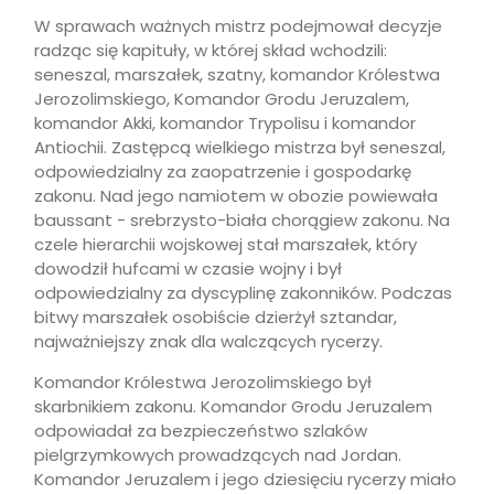
W sprawach ważnych mistrz podejmował decyzje
radząc się kapituły, w której skład wchodzili:
seneszal, marszałek, szatny, komandor Królestwa
Jerozolimskiego, Komandor Grodu Jeruzalem,
komandor Akki, komandor Trypolisu i komandor
Antiochii. Zastępcą wielkiego mistrza był seneszal,
odpowiedzialny za zaopatrzenie i gospodarkę
zakonu. Nad jego namiotem w obozie powiewała
baussant - srebrzysto-biała chorągiew zakonu. Na
czele hierarchii wojskowej stał marszałek, który
dowodził hufcami w czasie wojny i był
odpowiedzialny za dyscyplinę zakonników. Podczas
bitwy marszałek osobiście dzierżył sztandar,
najważniejszy znak dla walczących rycerzy.
Komandor Królestwa Jerozolimskiego był
skarbnikiem zakonu. Komandor Grodu Jeruzalem
odpowiadał za bezpieczeństwo szlaków
pielgrzymkowych prowadzących nad Jordan.
Komandor Jeruzalem i jego dziesięciu rycerzy miało