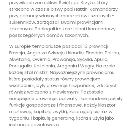
przywilej strzec relikwii Świętego Krzyża, który
stracono w czasie bitwy pod Hattin. Komandorzy,
przy pomocy własnych marszałków i szatnych -
sukienników, zarządzali swoimi prowincjami
zakonnymi. Podlegali im kasztelani i komandorzy
poszczególnych domów zakonnych.
W Europie templariusze posiadali 13 prowincji:
Francja, Anglia ze Szkocją i Irlandią, Flandria, Poitou,
Akwitania, Owernia, Prowansja, Sycylia, Apulia,
Portugalia, Katalonia, Aragonia i Węgry. Na czele
każdej stał mistrz. Najważniejszymi prowincjami,
które posiadały status równy prowincjom
wschodnim, były prowincje hiszpańskie, w których
również walczono z niewiernymi. Pozostałe
europejskie prowincje, baliwaty i komandorie pełniły
funkcje gospodarcze i finansowe. Każdy klasztor
miał swoją kapitułę zwykłą, zbierającą się raz w
tygodniu, i kapitułę generalną, która służyła jako
instancja odwoławcza.