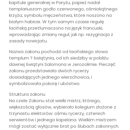
kapitule generalnej w Paryżu, papież nadał
templariuszom godło czerwonego, ośmiokątnego
krzyża, symbolu męczeństwa, które noszono na
białym habicie. W tym samym czasie regułę
łacińską przetłumaczono na język francuski,
wprowadzając zmiany reguł, jak np. rezygnacja z
zasady nowicjatu.
Nazwa zakonu pochodzi od łacińskiego słowa
templum ? świątynia, od ich siedziby w pobliżu
dawnej świątyni Salomona w Jerozolimie. Pieczęć
zakonu przedstawiała dwóch rycerzy
dosiadających jednego wierzchowca, i
symbolizowała pokorę i ubóstwo.
Struktura zakonu
Na czele Zakonu stał wielki mistrz, którego,
większością głosów, wybierało kolegium złożone z
trzynastu elektorów: ośmiu rycerzy, czterech
serwientów i jednego kapelana. Wielkim mistrzem
mógł zostać wyłącznie brat po ślubach zakonnych.