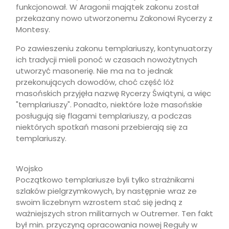
funkcjonował. W Aragonii majątek zakonu został
przekazany nowo utworzonemu Zakonowi Rycerzy z
Montesy.
Po zawieszeniu zakonu templariuszy, kontynuatorzy
ich tradycji mieli ponoć w czasach nowożytnych
utworzyć masonerię. Nie ma na to jednak
przekonujących dowodów, choć część lóż
masońskich przyjęła nazwę Rycerzy Świątyni, a więc
"templariuszy". Ponadto, niektóre loże masońskie
posługują się flagami templariuszy, a podczas
niektórych spotkań masoni przebierają się za
templariuszy.
Wojsko
Początkowo templariusze byli tylko strażnikami
szlaków pielgrzymkowych, by następnie wraz ze
swoim liczebnym wzrostem stać się jedną z
ważniejszych stron militarnych w Outremer. Ten fakt
był min. przyczyną opracowania nowej Reguły w