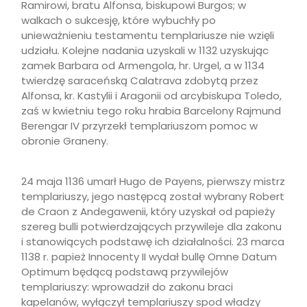
Ramirowi, bratu Alfonsa, biskupowi Burgos; w
walkach o sukcesję, które wybuchły po
unieważnieniu testamentu templariusze nie wzięli
udziału. Kolejne nadania uzyskali w 1132 uzyskując
zamek Barbara od Armengola, hr. Urgel, a w 1134
twierdzę saraceńską Calatrava zdobytą przez
Alfonsa, kr. Kastylii i Aragonii od arcybiskupa Toledo,
zaś w kwietniu tego roku hrabia Barcelony Rajmund
Berengar IV przyrzekł templariuszom pomoc w
obronie Graneny.
24 maja 1136 umarł Hugo de Payens, pierwszy mistrz
templariuszy, jego następcą został wybrany Robert
de Craon z Andegawenii, który uzyskał od papieży
szereg bulli potwierdzających przywileje dla zakonu
i stanowiących podstawę ich działalności. 23 marca
1138 r. papież Innocenty II wydał bullę Omne Datum
Optimum będącą podstawą przywilejów
templariuszy: wprowadził do zakonu braci
kapelanów, wyłączył templariuszy spod władzy