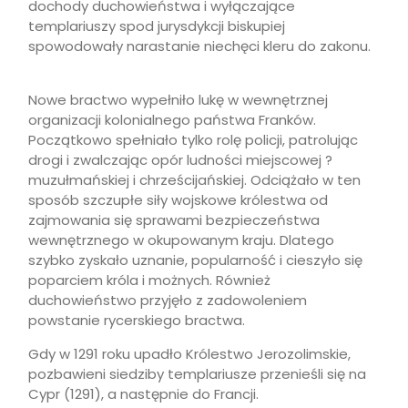
dochody duchowieństwa i wyłączające
templariuszy spod jurysdykcji biskupiej
spowodowały narastanie niechęci kleru do zakonu.
Nowe bractwo wypełniło lukę w wewnętrznej
organizacji kolonialnego państwa Franków.
Początkowo spełniało tylko rolę policji, patrolując
drogi i zwalczając opór ludności miejscowej ?
muzułmańskiej i chrześcijańskiej. Odciążało w ten
sposób szczupłe siły wojskowe królestwa od
zajmowania się sprawami bezpieczeństwa
wewnętrznego w okupowanym kraju. Dlatego
szybko zyskało uznanie, popularność i cieszyło się
poparciem króla i możnych. Również
duchowieństwo przyjęło z zadowoleniem
powstanie rycerskiego bractwa.
Gdy w 1291 roku upadło Królestwo Jerozolimskie,
pozbawieni siedziby templariusze przenieśli się na
Cypr (1291), a następnie do Francji.