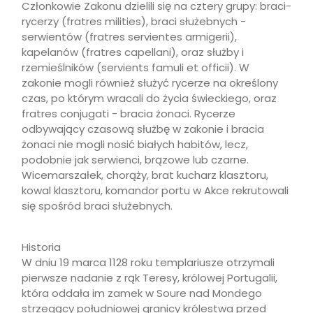
Członkowie Zakonu dzielili się na cztery grupy: braci-
rycerzy (fratres milities), braci służebnych -
serwientów (fratres servientes armigerii),
kapelanów (fratres capellani), oraz służby i
rzemieślników (servients famuli et officii). W
zakonie mogli również służyć rycerze na określony
czas, po którym wracali do życia świeckiego, oraz
fratres conjugati - bracia żonaci. Rycerze
odbywający czasową służbę w zakonie i bracia
żonaci nie mogli nosić białych habitów, lecz,
podobnie jak serwienci, brązowe lub czarne.
Wicemarszałek, chorąży, brat kucharz klasztoru,
kowal klasztoru, komandor portu w Akce rekrutowali
się spośród braci służebnych.
Historia
W dniu 19 marca 1128 roku templariusze otrzymali
pierwsze nadanie z rąk Teresy, królowej Portugalii,
która oddała im zamek w Soure nad Mondego
strzegący południowej granicy królestwa przed