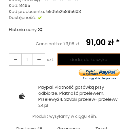
Kod:
8465
Kod producenta:
5905525895603
Dostępność:
DOSTĘPNY
Historia ceny
91,00 zł *
Cena netto:
73,98 zł
szt.
dodaj do koszyka
Paypal, Płatność gotówką przy
odbiorze, Płatność przelewem,
Przelewy24, Szybki przelew- przelewy
24.pl
Produkt wysyłamy w ciągu 48h.
Dostawa 48
Gwarancja
Zwrot