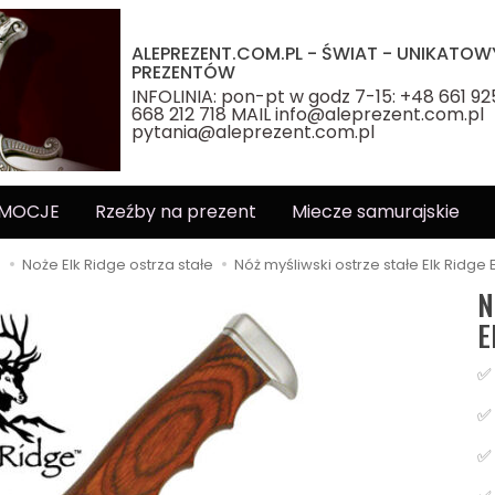
ALEPREZENT.COM.PL - ŚWIAT - UNIKATOW
PREZENTÓW
INFOLINIA: pon-pt w godz 7-15: +48 661 92
668 212 718 MAIL info@aleprezent.com.pl
pytania@aleprezent.com.pl
MOCJE
Rzeźby na prezent
Miecze samurajskie
e
Noże Elk Ridge ostrza stałe
Nóż myśliwski ostrze stałe Elk Ridge 
N
E
✅ 
✅ 
✅ 