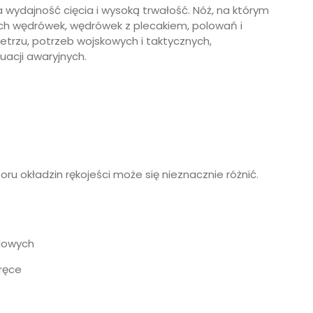
 wydajność cięcia i wysoką trwałość. Nóż, na którym
h wędrówek, wędrówek z plecakiem, polowań i
trzu, potrzeb wojskowych i taktycznych,
uacji awaryjnych.
oru okładzin rękojeści może się nieznacznie różnić.
alowych
 ręce