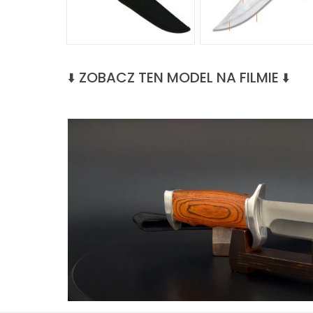
ZOBACZ TEN MODEL NA FILMIE
⬇️
⬇️