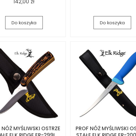
142,00 zł
Do koszyka
Do koszyka
 NÓŻ MYŚLIWSKI OSTRZE
PROF NÓŻ MYŚLIWSKI O
AŁE ELK RIDGE ER-299I
STAŁE ELK RIDGE ER-20