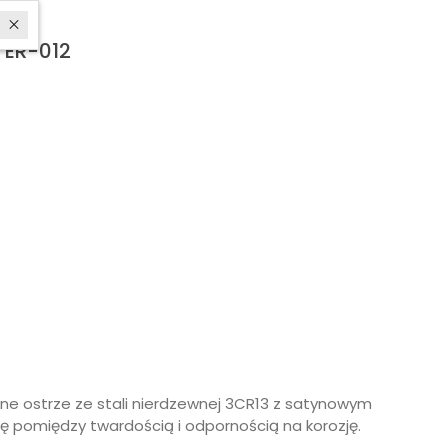
e ER-012
dne ostrze ze stali nierdzewnej 3CR13 z satynowym
pomiędzy twardością i odpornością na korozję.