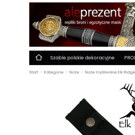
Szable polskie dekoracyjne
PRO
Start
Kategorie
Noże
Noże myśliwskie Elk Ridg