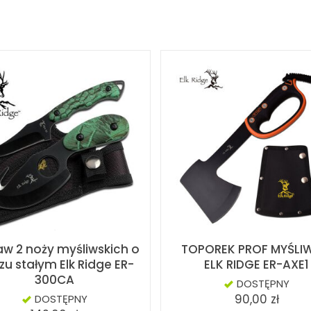
aw 2 noży myśliwskich o
TOPOREK PROF MYŚLI
zu stałym Elk Ridge ER-
ELK RIDGE ER-AXE1
300CA
DOSTĘPNY
90,00 zł
DOSTĘPNY