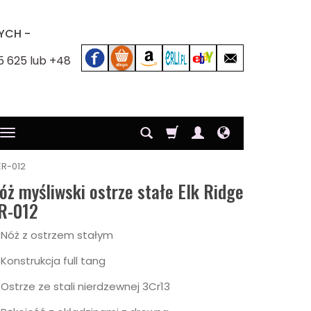
YCH -
5 625 lub +48
ER-012
óż myśliwski ostrze stałe Elk Ridge
R-012
Nóż z ostrzem stałym
Konstrukcja full tang
Ostrze ze stali nierdzewnej 3Cr13