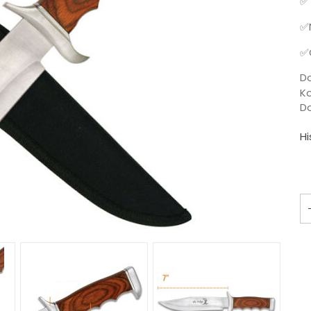
✅ 
✅N
✅O
Do
Ko
D
Hi