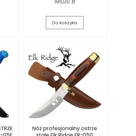
195,00 zł
Do koszyka
STRZE
Nóż profesjonalny ostrze
0-05F
stałe Elk Ridge ER-050