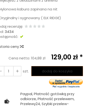
Rękojeść z okładzinami z drewna
ylonowa kabura zapinana na nit
ryginalny i sygnowany ( ELK RIDGE)
daj recenzję:
d:
3434
ostępność:
DOSTĘPNY
storia ceny
129,00 zł *
Cena netto:
104,88 zł
szt.
dodaj do koszyka
Paypal, Płatność gotówką przy
odbiorze, Płatność przelewem,
Przelewy24, Szybki przelew-