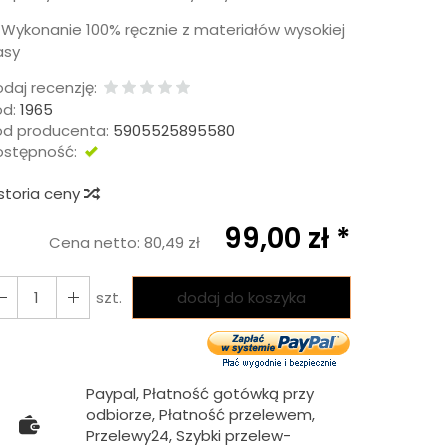
✅
Wykonanie 100% ręcznie z materiałów wysokiej
asy
daj recenzję:
d:
1965
od producenta:
5905525895580
ostępność:
DOSTĘPNY
storia ceny
99,00 zł *
Cena netto:
80,49 zł
szt.
dodaj do koszyka
Paypal, Płatność gotówką przy
odbiorze, Płatność przelewem,
Przelewy24, Szybki przelew-