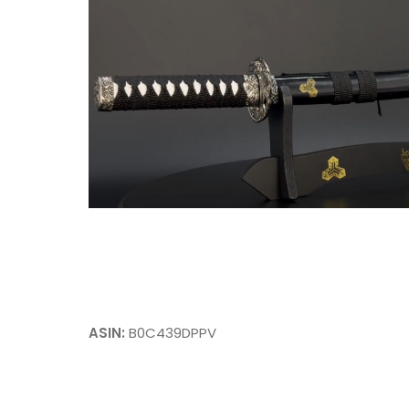
ASIN:
B0C439DPPV