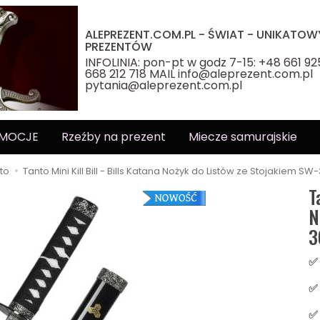
ALEPREZENT.COM.PL - ŚWIAT - UNIKATOW
PREZENTÓW
INFOLINIA: pon-pt w godz 7-15: +48 661 92
668 212 718 MAIL info@aleprezent.com.pl
pytania@aleprezent.com.pl
MOCJE
Rzeźby na prezent
Miecze samurajskie
nto
Tanto Mini Kill Bill - Bills Katana Nożyk do Listów ze Stojakiem SW
T
N
3