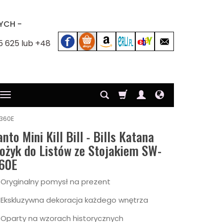
YCH -
5 625 lub +48
-360E
anto Mini Kill Bill - Bills Katana
ożyk do Listów ze Stojakiem SW-
60E
✅
Oryginalny pomysł na prezent
✅
Ekskluzywna dekoracja każdego wnętrza
✅
Oparty na wzorach historycznych