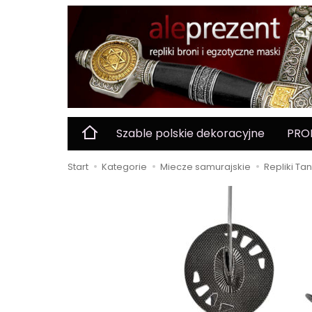
Szable polskie dekoracyjne
PRO
Start
Kategorie
Miecze samurajskie
Repliki Ta