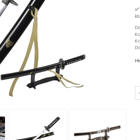
kl
Do
Ko
K
D
Hi